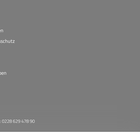
en
sschutz
ben
: 0228 629 478 90