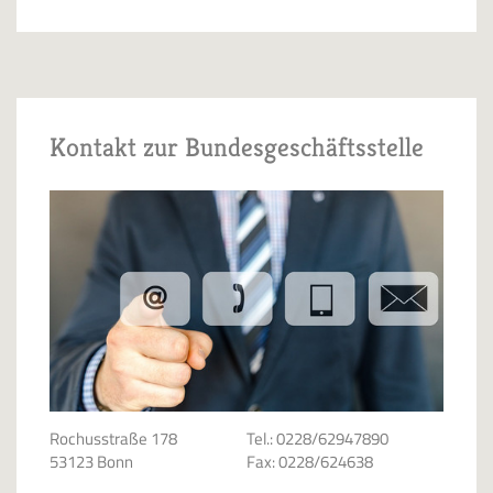
Kontakt zur Bundesgeschäftsstelle
Rochusstraße 178
Tel.: 0228/62947890
53123 Bonn
Fax: 0228/624638