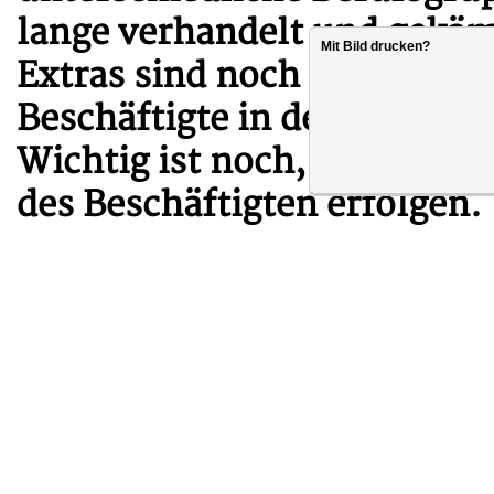
lange verhandelt und gekämp
Mit Bild drucken?
Extras sind noch einmal die
Beschäftigte in der Bunde
Wichtig ist noch, dass Höh
des Beschäftigten erfolgen.