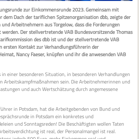
ndlungsrunde zur Einkommensrunde 2023. Gemeinsam mit
 dem Dach der tariflichen Spitzenorganisation dbb, zeigte der
n und Arbeitnehmern aus Torgelow, dass die Forderungen
rt werden. Der stellvertretende VAB Bundesvorsitzende Thomas
tarifkommission des dbb ist und der stellvertretende VAB
n ersten Kontakt zur Verhandlungsführerin der
 Heimat, Nancy Faeser, knüpfen und ihr die anwesenden VAB
 in einer besonderen Situation, in besonderen Verhandlungen
nden Arbeitskampfmaßnahmen sein. Die Arbeitnehmerinnen und
ntlastungen und auch Wertschätzung durch angemessene
führer in Potsdam, hat die Arbeitgebenden von Bund und
Gesprächsrunde in Potsdam ein konkretes und
eleien und Sonntagsreden! Die Beschäftigten wollen Taten
 Arbeitsverdichtung ist real, der Personalmangel ist real.
estens jedoch 500 Euro, mehr Einkommen real und