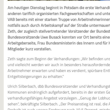
Am heutigen Dienstag beginnt in Potsdam die erste Verha
anderen tariflich organisierten Fachgewerkschaften und unter
VAB bereits mit einer starken Truppe von Arbeitnehmerinne
notfalls auch durch Arbeitskampf auf der Straße untermaue
Zeth, der zugleich stellvertretender Vorsitzender der Bundes
Bundesvorsitzende Uwe Busack konnten vor Ort bereits eine
Arbeitgeberseite, Frau Bundesministerin des Innern und für
Mitglieder kurz vorstellen.
Zeth sagte zum Beginn der Verhandlungen: „Wir befinden uns
und vielleicht werden wir auch in besonders herausforder
Arbeitnehmer erwarten und haben es verdient, spürbare E
Entgeltsteigerungen zu erhalten.“
Ulrich Silberbach, dbb Bundesvorsitzender und Verhandlungs
Kommunen eindringlich aufgefordert, bereits in der ersten 
verhandlungsfähiges Angebot vorzulegen. „Genug der Lobhud
sehen“, bekräftigte Silberbach. „Der Preisanstieg ist real, die
Deshalb ist auch unsere Forderung nach 10,5 Prozent, mind