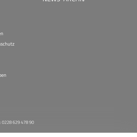
en
sschutz
ben
: 0228 629 478 90