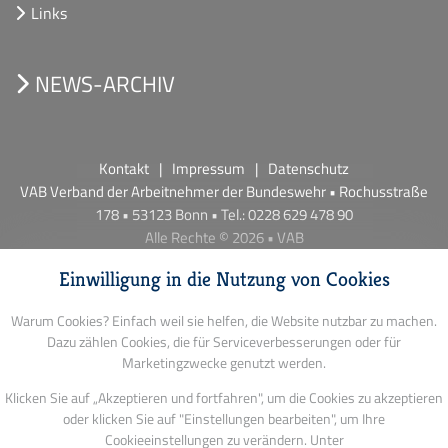
Links
NEWS-ARCHIV
Kontakt
Impressum
Datenschutz
VAB Verband der Arbeitnehmer der Bundeswehr • Rochusstraße
178 • 53123 Bonn • Tel.: 0228 629 478 90
Alle Rechte © 2026 • VAB
Einwilligung in die Nutzung von Cookies
Warum Cookies? Einfach weil sie helfen, die Website nutzbar zu machen.
Dazu zählen Cookies, die für Serviceverbesserungen oder für
Marketingzwecke genutzt werden.
Klicken Sie auf „Akzeptieren und fortfahren", um die Cookies zu akzeptieren
oder klicken Sie auf "Einstellungen bearbeiten", um Ihre
Cookieeinstellungen zu verändern. Unter