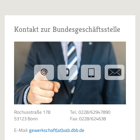
Kontakt zur Bundesgeschäftsstelle
Rochusstraße 178
Tel.: 0228/62947890
53123 Bonn
Fax: 0228/624638
E-Mail:
gewerkschaft(at)vab.dbb.de