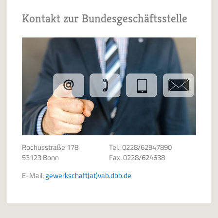
Kontakt zur Bundesgeschäftsstelle
Rochusstraße 178
Tel.: 0228/62947890
53123 Bonn
Fax: 0228/624638
E-Mail:
gewerkschaft(at)vab.dbb.de