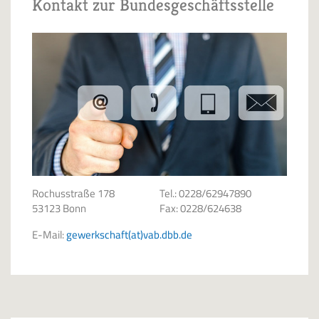
Kontakt zur Bundesgeschäftsstelle
Rochusstraße 178
Tel.: 0228/62947890
53123 Bonn
Fax: 0228/624638
E-Mail:
gewerkschaft(at)vab.dbb.de