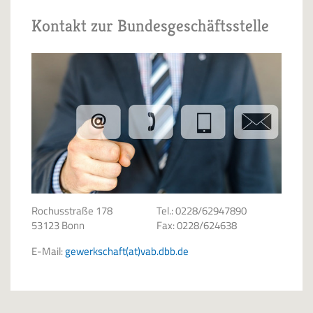
Kontakt zur Bundesgeschäftsstelle
Rochusstraße 178
Tel.: 0228/62947890
53123 Bonn
Fax: 0228/624638
E-Mail:
gewerkschaft(at)vab.dbb.de