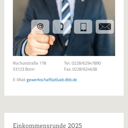
Rochusstraße 178
Tel.: 0228/62947890
53123 Bonn
Fax: 0228/624638
E-Mail:
gewerkschaft(at)vab.dbb.de
Einkommensrunde 2025