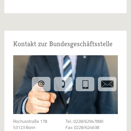
Kontakt zur Bundesgeschäftsstelle
Rochusstraße 178
Tel.: 0228/62947890
53123 Bonn
Fax: 0228/624638