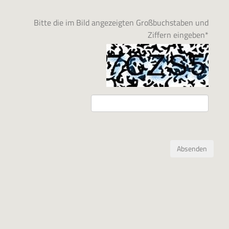
Bitte die im Bild angezeigten Großbuchstaben und
Ziffern eingeben
*
Absenden