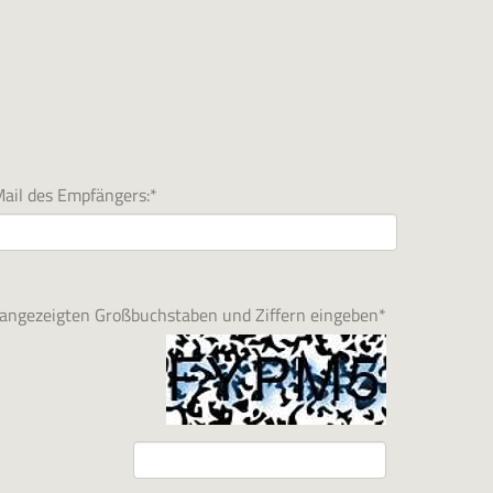
ail des Empfängers:
*
d angezeigten Großbuchstaben und Ziffern eingeben
*