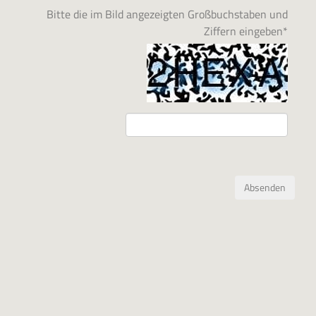
Bitte die im Bild angezeigten Großbuchstaben und
Ziffern eingeben
*
Absenden