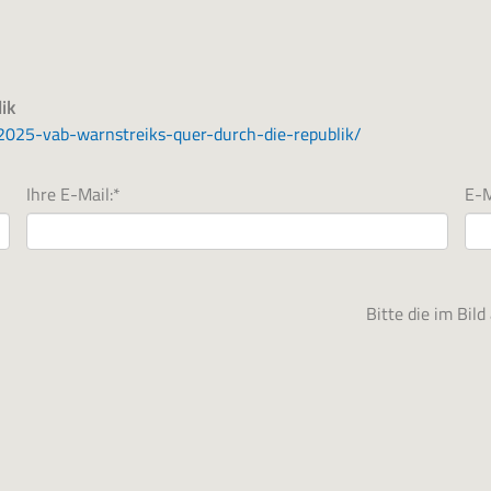
ik
025-vab-warnstreiks-quer-durch-die-republik/
Ihre E-Mail:
*
E-M
Bitte die im Bil