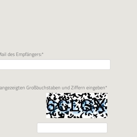
ail des Empfängers:
*
d angezeigten Großbuchstaben und Ziffern eingeben
*